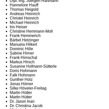
Dipl.-Ing. Juergen Hartmann
Hannelore Hauff
Thomas Heigold
Andreas Heinrich
Christel Heinrich
Michael Heinrich
Iris Heiser
Christine Hemmann-Moll
Frank Hemmerich
Bärbel Hetzinger
Manuela Hilkert
Dominic Hille
Sabine Hirner
Frank Hirnschal
Markus Hirsch
Susanne Hofmann-Sütterle
Doris Hohmann
Falk Hohmann
Gunther Holz
Jonas Hörner
Silke Höveler-Freitag
Martin Hütter
Martin Hütter
Dr. Jason Inan
Dr. Christina Jacob