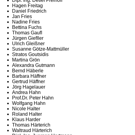
Dipl. Ing. Detlef Freihoff
Hagen Freitag
Daniel Friedrich
Jan Fries
Nadine Fries
Bettina Fuchs
Thomas Gauﬂ
Jürgen Gieﬂler
Ulrich Gleißner
Susanne Götze-Mattmüller
Stratos Goutsidis
Martina Grön
Alexandra Gutmann
Bernd Häberle
Barbara Häffner
Gertrud Häffner
Jörg Hagelauer
Andrea Hahn
Prof.Dr. Peter Hahn
Wolfgang Hahn
Nicole Halter
Roland Halter
Klaus Harder
Thomas Härterich
Waltraud Härterich