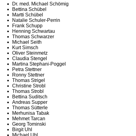
Dr. med. Michael Schömig
Bettina Schübel
Martti Schübel
Natalie Schuler-Perrin
Frank Schupp
Henning Schwartau
Thomas Schwarzer
Michael Seith
Kurt Simsch
Oliver Steinmetz
Claudia Stengel
Martina Stephani-Poggel
Petra Stettner
Ronny Stettner
Thomas Strigel
Christine Strobl
Thomas Strobl
Bettina Suditsch
Andreas Supper
Thomas Sütterle
Merhunisa Tabak
Mehmet Tarcan
Georg Tominski
Birgit Uhl
Michael Uhl