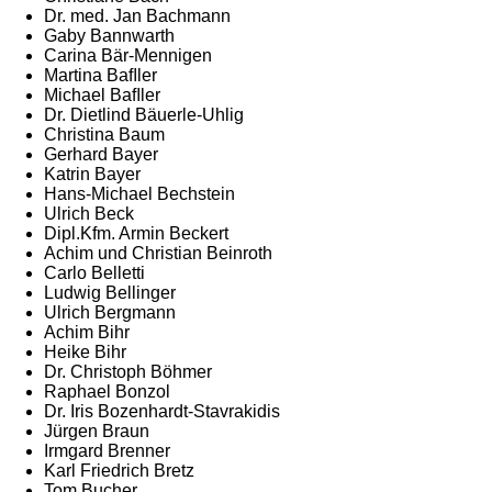
Dr. med. Jan Bachmann
Gaby Bannwarth
Carina Bär-Mennigen
Martina Baﬂler
Michael Baﬂler
Dr. Dietlind Bäuerle-Uhlig
Christina Baum
Gerhard Bayer
Katrin Bayer
Hans-Michael Bechstein
Ulrich Beck
Dipl.Kfm. Armin Beckert
Achim und Christian Beinroth
Carlo Belletti
Ludwig Bellinger
Ulrich Bergmann
Achim Bihr
Heike Bihr
Dr. Christoph Böhmer
Raphael Bonzol
Dr. Iris Bozenhardt-Stavrakidis
Jürgen Braun
Irmgard Brenner
Karl Friedrich Bretz
Tom Bucher