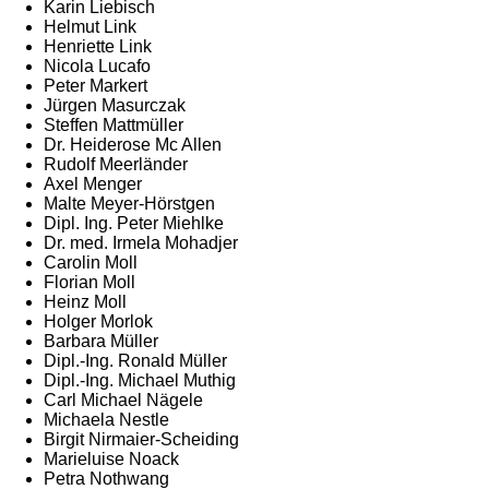
Karin Liebisch
Helmut Link
Henriette Link
Nicola Lucafo
Peter Markert
Jürgen Masurczak
Steffen Mattmüller
Dr. Heiderose Mc Allen
Rudolf Meerländer
Axel Menger
Malte Meyer-Hörstgen
Dipl. Ing. Peter Miehlke
Dr. med. Irmela Mohadjer
Carolin Moll
Florian Moll
Heinz Moll
Holger Morlok
Barbara Müller
Dipl.-Ing. Ronald Müller
Dipl.-Ing. Michael Muthig
Carl Michael Nägele
Michaela Nestle
Birgit Nirmaier-Scheiding
Marieluise Noack
Petra Nothwang