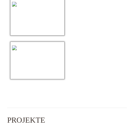
PROJEKTE
Die Kindersolbad gGmbH
Südstadtkids
Gerhart-Hauptmann-Schule